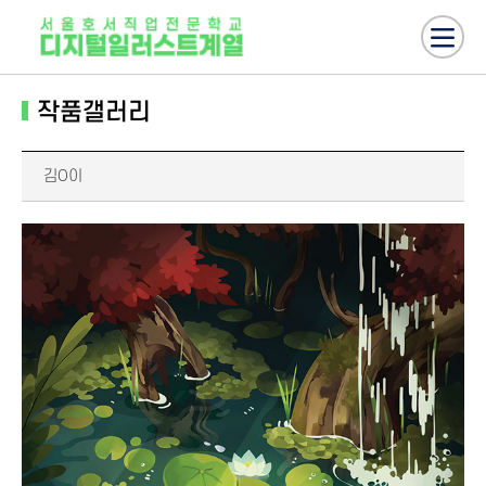
작품갤러리
김O이