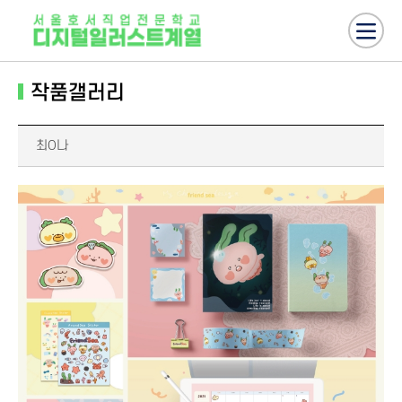
작품갤러리
최O나