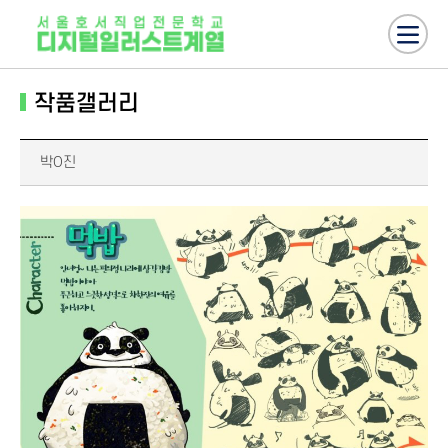
작품갤러리
박O진