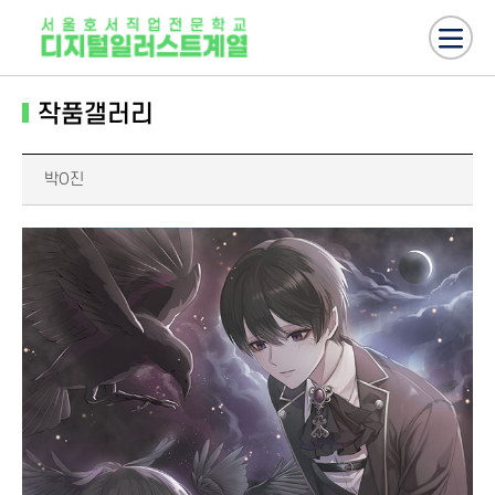
작품갤러리
박O진