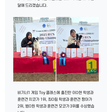
달해 드리겠습니다.
비기너1 게임 Toy 클래스에 출진한 이O현 학생과
훈련견 치코가 1위, 최O림 학생과 훈련견 짱아가
2위, 범O원 학생과 훈련견 모코가 3위를 수상했습