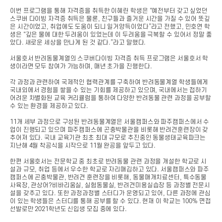
이번 프로그램을 통해 자격증을 취득한 이혜린 학생은 “예전부터 갖고 싶었던
스쿠버 다이빙 자격증 취득은 물론, 친구들과 즐거운 시간을 가질 수 있어 뜻깊
은 시간이었고, 취업에도 도움이 되니 일거양득이었다”라고 전했고, 민호연 학
생은 “깊은 물에 대한 두려움이 있었는데 이 두려움을 극복할 수 있어서 정말 좋
았다. 새로운 세상을 만나게 된 것 같다.”라고 말했다.
서울호서 반려동물계열의 스쿠버다이빙 자격증 취득 프로그램은 서울호서 학
생이라면 모두 참여가 가능하며, 매년 초가을 진행한다.
각 과정과 관련하여 국제적인 협력관계를 구축하여 반려동물계열 학생들에게
국내외에서 경험을 쌓을 수 있는 기회를 제공하고 있으며, 국내에서는 접하기
어려운 차별화된 교육 커리큘럼을 통하여 다양한 반려동물 관련 과정을 공부할
수 있는 환경을 제공하고 있다.
11개 세부 과정으로 구성된 반려동물계열은 서울캠퍼스와 파주캠퍼스에서 수
업이 진행되고 있으며 파주캠퍼스에 곤충박물관을 비롯해 반려견훈련장이 갖
추어져 있다. 국내 교육기관 최초 최대 규모로 추진중인 동물생태교육파크는
지난해 4월 착공식을 시작으로 11월 완공을 앞두고 있다.
한편 서울호서는 전문학교 중 최초로 반려동물 관련 과정을 개설한 학교로 시
설과 규모, 취업 등에서 우수한 학교로 자리매김하고 있다. 서울캠퍼스와 파주
캠퍼스에 곤충박물관, 반려견 훈련장을 비롯해, 동물매개치료센터, 특수동물
사육장, 관상어?비바리움실, 실험동물실, 반려견미용실습장 등 과정별 전문시
설을 갖추고 있다. 또한 과정과정별 스터디가 운영되고 있어, 다른 과정에 관심
이 있는 학생들은 스터디를 통해 공부를 할 수 있다. 현재 이 학교는 100% 면접
선발로만 2021학년도 신입생 모집 중에 있다.